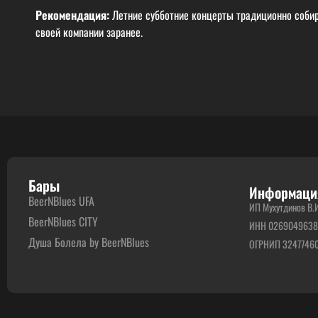
Рекомендация:
Летние субботние концерты традиционно собир
своей компании заранее.
Бары
Информаци
BeerNBlues UFA
ИП Мухутдинов В.
BeerNBlues CITY
ИНН 026904963
Душа Болела by BeerNBlues
ОГРНИП 3247746