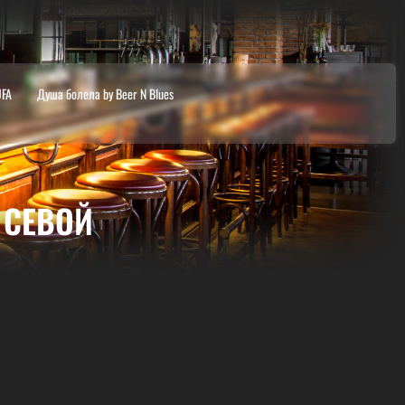
UFA
Душа болела by Beer N Blues
 СЕВОЙ