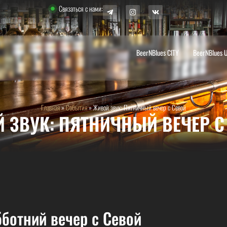
Связаться с нами:
BeerNBlues CITY
BeerNBlues 
Главная
»
События
»
Живой звук: Пятничный вечер с Севой
 ЗВУК: ПЯТНИЧНЫЙ ВЕЧЕР С
ботний вечер с Севой