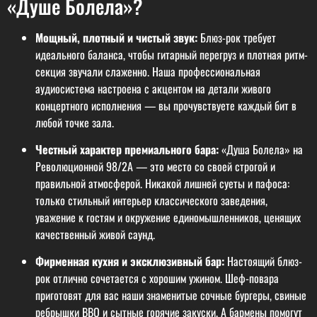
«Душе Болела»?
Мощный, плотный и чистый звук:
Блюз-рок требует
идеального баланса, чтобы гитарный перегруз и плотная ритм-
секция звучали слаженно. Наша профессиональная
аудиосистема настроена с акцентом на детали живого
концертного исполнения — вы прочувствуете каждый бит в
любой точке зала.
Честный характер премиального бара:
«Душа Болела» на
Революционной 98/2A — это место со своей строгой и
правильной атмосферой. Никакой лишней суеты и пафоса:
только стильный интерьер классического заведения,
уважение к гостям и окружение единомышленников, ценящих
качественный живой саунд.
Фирменная кухня и эксклюзивный бар:
Настоящий блюз-
рок отлично сочетается с хорошим ужином. Шеф-повара
приготовят для вас наши знаменитые сочные бургеры, свиные
ребрышки BBQ и сытные горячие закуски. А бармены помогут