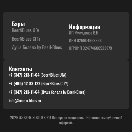
Бары
Информация
BeerNBlues UFA
ИП Мухутдинов В.И.
BeerNBlues CITY
ИНН 026904963866
Душа Болела by BeerNBlues
ОГРНИП 324774600523979
Контакты
+7 (347) 213-11-64
(BeerNBlues UFA)
+7 (495) 12-83-122
(BeerNBlues CITY)
+7 (347) 213-11-64
(Душа болела by BeerNBlues)
info@beer-n-blues.ru
2025 © BEER-N-BLUES.RU Все права защищены. Не является публичной
офертой.