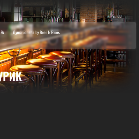
UFA
Душа болела by Beer N Blues
УРИК