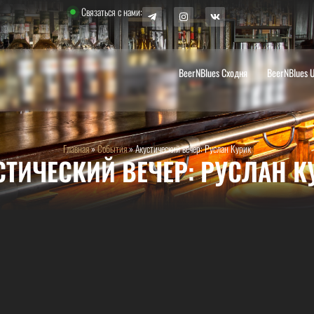
Связаться с нами:
BeerNBlues Сходня
BeerNBlues 
Главная
»
События
»
Акустический вечер: Руслан Курик
СТИЧЕСКИЙ ВЕЧЕР: РУСЛАН К