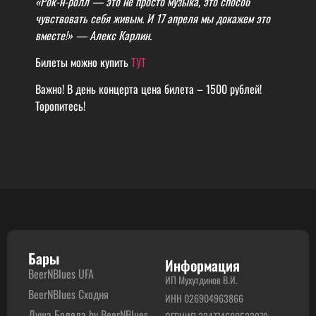
«Рок-н-ролл — это не просто музыка, это способ
чувствовать себя живым. И 17 апреля мы докажем это
вместе!» — Алекс Карлин.
Билеты можно купить
ТУТ
Важно! В день концерта цена билета – 1500 рублей!
Торопитесь!
Бары
Информация
BeerNBlues UFA
ИП Мухутдинов В.И.
BeerNBlues Сходня
ИНН 026904963866
Душа Болела by BeerNBlues