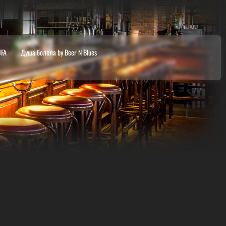
UFA
Душа болела by Beer N Blues