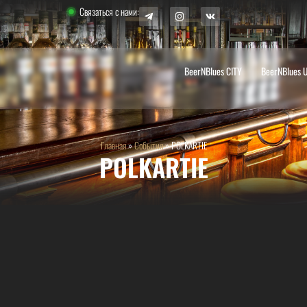
Связаться с нами:
BeerNBlues CITY
BeerNBlues 
Главная
»
События
»
POLKARTIE
POLKARTIE