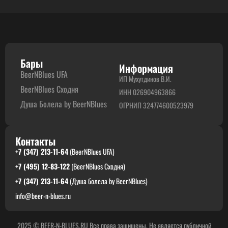
Бары
Информация
BeerNBlues UFA
ИП Мухутдинов В.И.
BeerNBlues Сходня
ИНН 026904963866
Душа Болела by BeerNBlues
ОГРНИП 324774600523979
Контакты
+7 (347) 213-11-64
(BeerNBlues UFA)
+7 (495) 12-83-122
(BeerNBlues Сходня)
+7 (347) 213-11-64
(Душа болела by BeerNBlues)
info@beer-n-blues.ru
2025 © BEER-N-BLUES.RU Все права защищены. Не является публичной