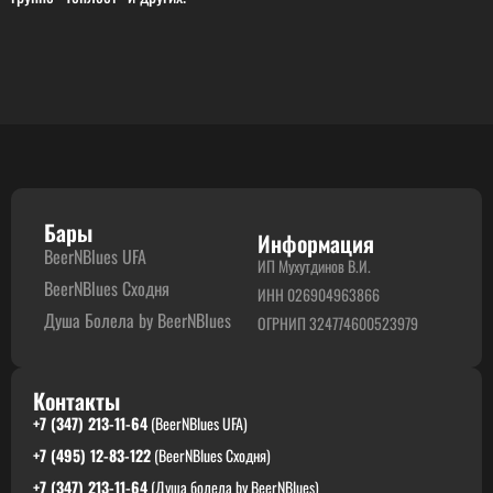
Бары
Информация
BeerNBlues UFA
ИП Мухутдинов В.И.
BeerNBlues Сходня
ИНН 026904963866
Душа Болела by BeerNBlues
ОГРНИП 324774600523979
Контакты
+7 (347) 213-11-64
(BeerNBlues UFA)
+7 (495) 12-83-122
(BeerNBlues Сходня)
+7 (347) 213-11-64
(Душа болела by BeerNBlues)