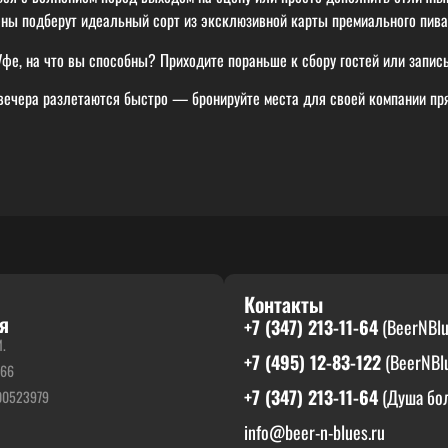
ены подберут идеальный сорт из эксклюзивной карты премиального пива
Уфе, на что вы способны? Приходите пораньше к сбору гостей или запис
чера разлетаются быстро — бронируйте места для своей компании пря
Контакты
я
+7 (347) 213-11-64
(BeerNBlu
И.
+7 (495) 12-83-122
(BeerNBl
866
+7 (347) 213-11-64
(Душа бол
00523979
info@beer-n-blues.ru