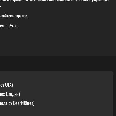
.
ывайтесь заранее.
мо сейчас!
es UFA)
ues Сходня)
ела by BeerNBlues)