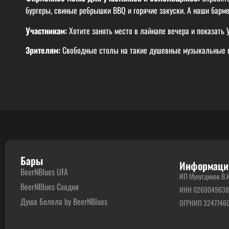
бургеры, свиные ребрышки BBQ и горячие закуски. А наши барм
Участникам:
Хотите занять место в лайнапе вечера и показать 
Зрителям:
Свободные столы на такие душевные музыкальные ве
Бары
Информаци
BeerNBlues UFA
ИП Мухутдинов В.
BeerNBlues Сходня
ИНН 026904963
Душа Болела by BeerNBlues
ОГРНИП 3247746