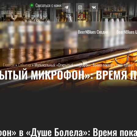
Связаться с нами:
BeerNBlues Сходня
BeerNBlues 
Главная
»
События
»
Музыкальный «Открытый микрофон»: Время показать свой талант!
ТЫЙ МИКРОФОН»: ВРЕМЯ ПО
» в «Душе Болела»: Время показ