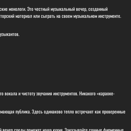
ские монологи. Это честный музыкальный вечер, созданный
вторский материал или сыграть на своем музыкальном инструменте.
узыкантов.
о вокала и чистоту звучания инструментов. Никакого «караоке-
мающая публика. Здесь одинаково тепло встречают как проверенные
й вечер среды поможет наша кухня. Заказывайте сочные фирменные