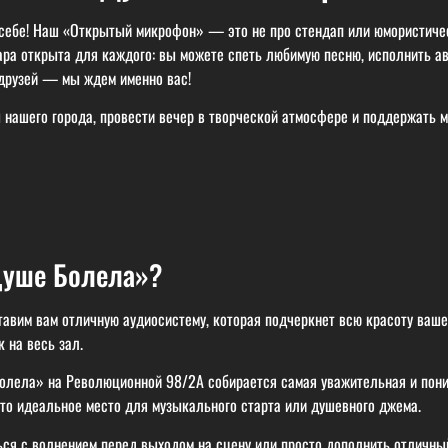
 себе! Наш «Открытый микрофон» — это не про стендап или юмористиче
ара открыта для каждого: вы можете спеть любимую песню, исполнить а
 друзей — мы ждем именно вас!
нашего города, провести вечер в творческой атмосфере и поддержать м
«Душе Болела»?
вим вам отличную аудиосистему, которая подчеркнет всю красоту вашег
 на весь зал.
лела» на Революционной 98/2A собирается самая уважительная и пони
Это идеальное место для музыкального старта или душевного джема.
ся с волнением перед выходом на сцену или просто дополнить отличны