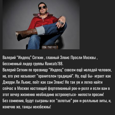
Валерий “Индеец” Сеткин , главный Элвис Прэсли Москвы ,
бессменный лидер группы Rawcats’88.
Валерий Сеткин по прозвищу “Индеец” совсем ещё молодой человек,
но, его уже называют “хранителем традиций”. Ну, ещё бы- играет как
Джерри Ли Льюис, поёт как сам Элвис! Не так уж и легко найти
сейчас в Москве настоящий фортепианный рок-н-ролл и если вам в
этот вечер жизненно необходимо встряхнуться- милости просим!
Без сомнения, будут сыграны все “золотые” рок-н-ролльные хиты, и,
конечно же, танцы неизбежны!