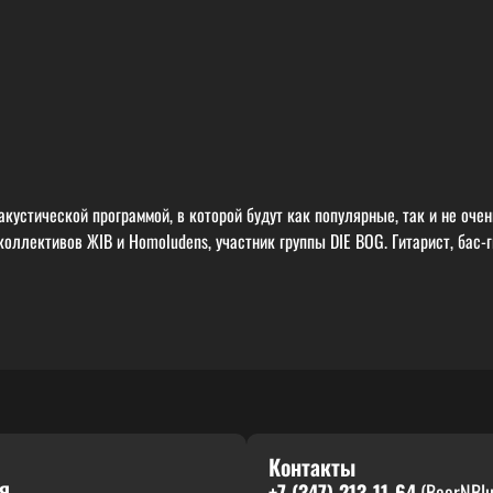
акустической программой, в которой будут как популярные, так и не оче
коллективов ЖIВ и Homoludens, участник группы DIE BOG. Гитарист, бас-
Контакты
я
+7 (347) 213-11-64
(BeerNBlu