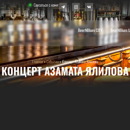
Связаться с нами:
BeerNBlues CITY
BeerNBlues 
Главная
»
События
»
Концерт Азамата Ялилова
КОНЦЕРТ АЗАМАТА ЯЛИЛОВА