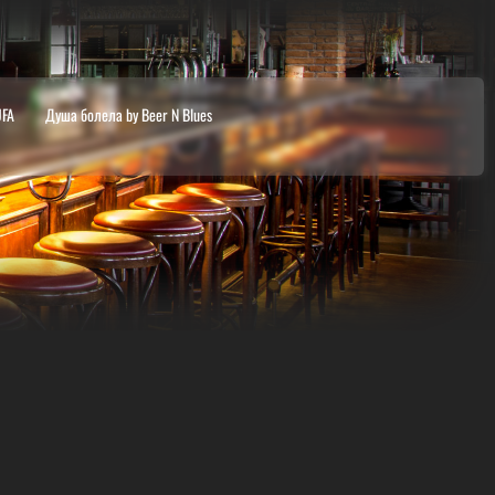
UFA
Душа болела by Beer N Blues