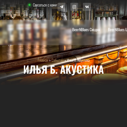
Связаться с нами:
BeerNBlues Сходня
BeerNBlues 
Главная
»
События
»
Илья Б. Акустика
ИЛЬЯ Б. АКУСТИКА