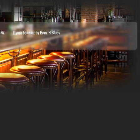
UFA
Душа болела by Beer N Blues