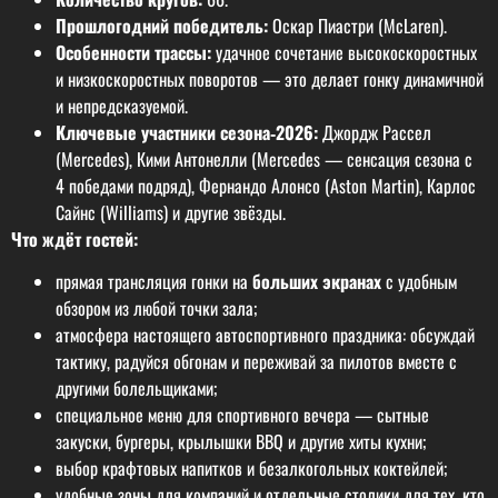
Прошлогодний победитель:
Оскар Пиастри (McLaren).
Особенности трассы:
удачное сочетание высокоскоростных
и низкоскоростных поворотов — это делает гонку динамичной
и непредсказуемой.
Ключевые участники сезона‑2026:
Джордж Рассел
(Mercedes), Кими Антонелли (Mercedes — сенсация сезона с
4 победами подряд), Фернандо Алонсо (Aston Martin), Карлос
Сайнс (Williams) и другие звёзды.
Что ждёт гостей:
прямая трансляция гонки на
больших экранах
с удобным
обзором из любой точки зала;
атмосфера настоящего автоспортивного праздника: обсуждай
тактику, радуйся обгонам и переживай за пилотов вместе с
другими болельщиками;
специальное меню для спортивного вечера — сытные
закуски, бургеры, крылышки BBQ и другие хиты кухни;
выбор крафтовых напитков и безалкогольных коктейлей;
удобные зоны для компаний и отдельные столики для тех, кто