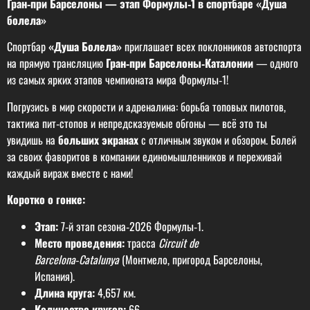
Гран‑при Барселоны — этап Формулы‑1 в спортбаре «Душа
болела»
Спортбар
«Душа Болела»
приглашает всех поклонников автоспорта
на прямую трансляцию
Гран‑при Барселоны‑Каталонии
— одного
из самых ярких этапов чемпионата мира Формулы‑1!
Погрузись в мир скорости и адреналина: борьба топовых пилотов,
тактика пит‑стопов и непредсказуемые обгоны — всё это ты
увидишь на
больших экранах
с отличным звуком и обзором. Болей
за своих фаворитов в компании единомышленников и переживай
каждый вираж вместе с нами!
Коротко о гонке:
Этап:
7‑й этап сезона‑2026 Формулы‑1.
Место проведения:
трасса
Circuit de
Barcelona‑Catalunya
(Монтмело, пригород Барселоны,
Испания).
Длина круга:
4,657 км.
Количество кругов:
66.