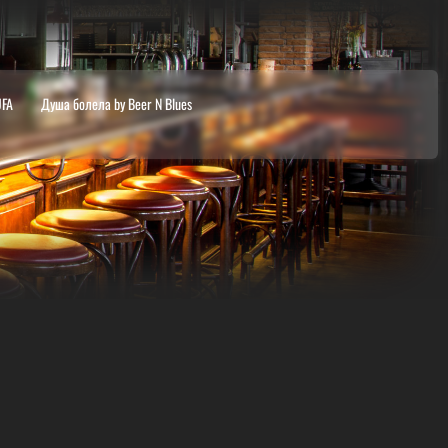
UFA
Душа болела by Beer N Blues