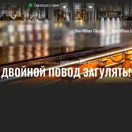
Связаться с нами:
BeerNBlues Сходня
BeerNBlues 
Главная
»
События
»
ДВОЙНОЙ ПОВОД ЗАГУЛЯТЬ!
ДВОЙНОЙ ПОВОД ЗАГУЛЯТЬ!