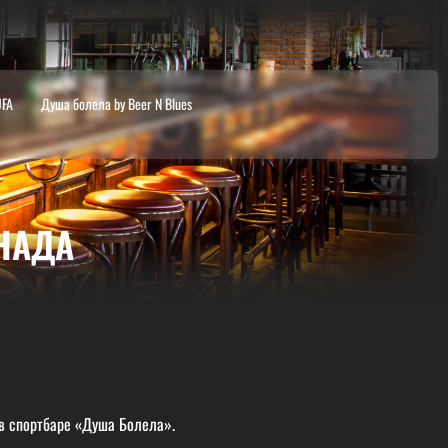
UFA
Душа болела by Beer N Blues
НАДА
в спортбаре «Душа Болела».