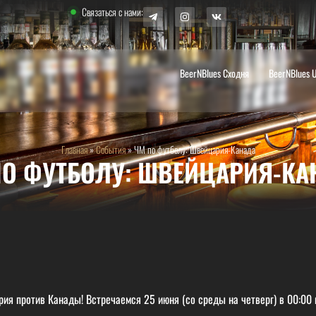
Связаться с нами:
BeerNBlues Сходня
BeerNBlues 
Главная
»
События
»
ЧМ по футболу: Швейцария-Канада
ПО ФУТБОЛУ: ШВЕЙЦАРИЯ-КА
я против Канады! Встречаемся 25 июня (со среды на четверг) в 00:00 