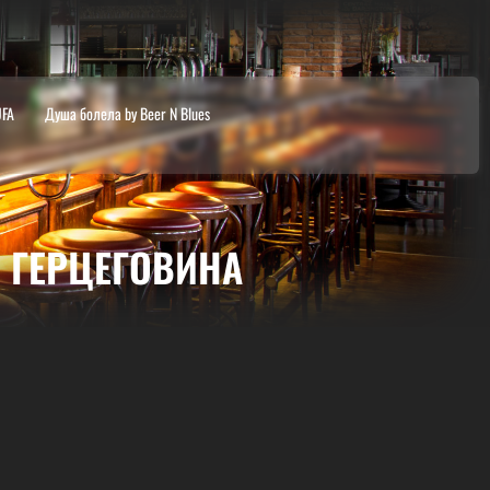
UFA
Душа болела by Beer N Blues
 ГЕРЦЕГОВИНА