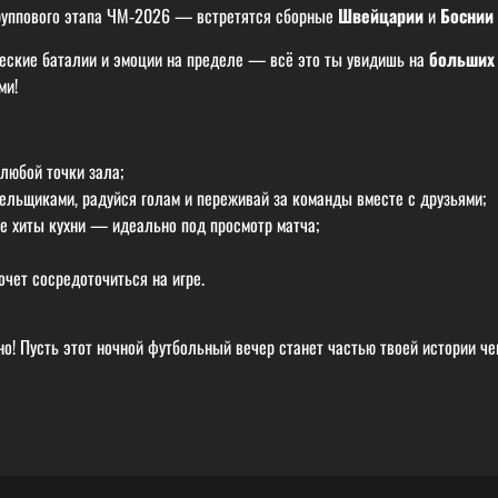
руппового этапа ЧМ‑2026 — встретятся сборные
Швейцарии
и
Боснии
ческие баталии и эмоции на пределе — всё это ты увидишь на
больших 
ми!
любой точки зала;
ельщиками, радуйся голам и переживай за команды вместе с друзьями;
ие хиты кухни — идеально под просмотр матча;
очет сосредоточиться на игре.
о! Пусть этот ночной футбольный вечер станет частью твоей истории ч