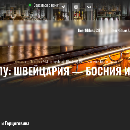
Связаться с нами:
BeerNBlues CITY
BeerNBlues 
Главная
»
События
»
ЧМ по футболу: Швейцария — Босния и Герцеговина
ЛУ: ШВЕЙЦАРИЯ — БОСНИЯ И
 и Герцеговина