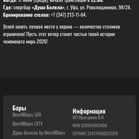
Где:
спортбар
«Душа Болела»
, г. Уфа, ул. Революционная, 98/2А.
Бронирование столов:
+7 (347) 213‑11‑64.
Успей занять лучшее место у экрана — количество столиков
ограничено! Пусть этот вечер станет частью твоей истории
чемпионата мира‑2026!
Бары
Информация
BeerNBlues UFA
ИП Мухутдинов В.И.
BeerNBlues CITY
ИНН 026904963866
Душа Болела by BeerNBlues
ОГРНИП 324774600523979