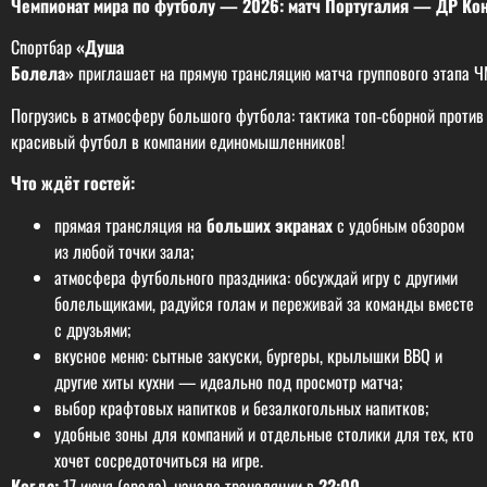
Чемпионат
мира
по
футболу
—
2026:
матч
Португалия
—
ДР
Кон
Спортбар
«Душа
Болела»
приглашает
на
прямую
трансляцию
матча
группового
этапа
Ч
Погрузись
в
атмосферу
большого
футбола:
тактика
топ‑сборной
против
красивый футбол
в
компании
единомышленников!
Что ждёт гостей:
прямая трансляция на
больших экранах
с удобным обзором
из любой точки зала;
атмосфера футбольного праздника: обсуждай игру с другими
болельщиками, радуйся голам и переживай за команды вместе
с друзьями;
вкусное меню: сытные закуски, бургеры, крылышки BBQ и
другие хиты кухни — идеально под просмотр матча;
выбор крафтовых напитков и безалкогольных напитков;
удобные зоны для компаний и отдельные столики для тех, кто
хочет сосредоточиться на игре.
Когда:
17 июня (среда), начало трансляции в
22:00
.