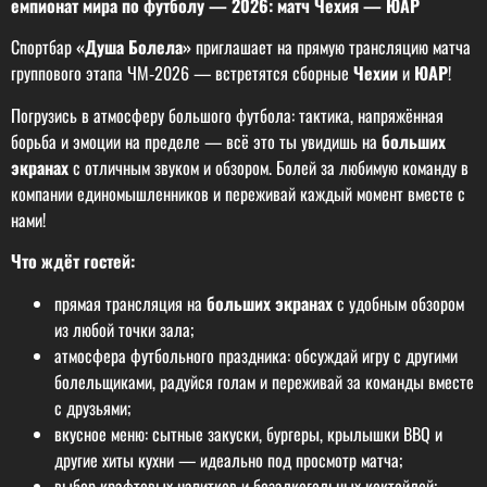
емпионат мира по футболу — 2026: матч Чехия — ЮАР
Спортбар
«Душа Болела»
приглашает на прямую трансляцию матча
группового этапа ЧМ‑2026 — встретятся сборные
Чехии
и
ЮАР
!
Погрузись в атмосферу большого футбола: тактика, напряжённая
борьба и эмоции на пределе — всё это ты увидишь на
больших
экранах
с отличным звуком и обзором. Болей за любимую команду в
компании единомышленников и переживай каждый момент вместе с
нами!
Что ждёт гостей:
прямая трансляция на
больших экранах
с удобным обзором
из любой точки зала;
атмосфера футбольного праздника: обсуждай игру с другими
болельщиками, радуйся голам и переживай за команды вместе
с друзьями;
вкусное меню: сытные закуски, бургеры, крылышки BBQ и
другие хиты кухни — идеально под просмотр матча;
выбор крафтовых напитков и безалкогольных коктейлей;