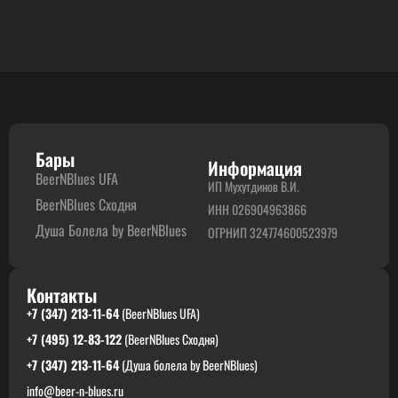
Бары
Информация
BeerNBlues UFA
ИП Мухутдинов В.И.
BeerNBlues Сходня
ИНН 026904963866
Душа Болела by BeerNBlues
ОГРНИП 324774600523979
Контакты
+7 (347) 213-11-64
(BeerNBlues UFA)
+7 (495) 12-83-122
(BeerNBlues Сходня)
+7 (347) 213-11-64
(Душа болела by BeerNBlues)
info@beer-n-blues.ru