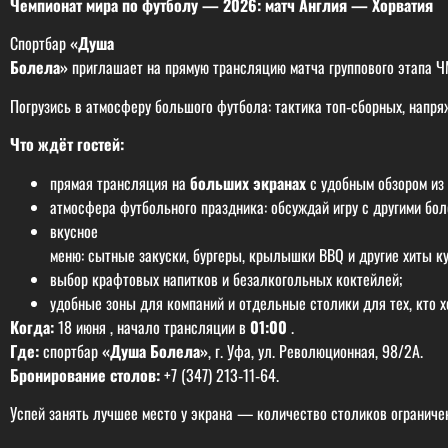
Чемпионат
мира
по
футболу
—
2026:
матч
Англия
—
Хорватия
Спортбар
«Душа
Болела»
приглашает
на
прямую
трансляцию
матча
группового
этапа
Ч
Погрузись
в
атмосферу
большого
футбола:
тактика
топ‑сборных,
напря
Что
ждёт
гостей:
прямая
трансляция
на
больших
экранах
с
удобным
обзором
из
атмосфера
футбольного
праздника:
обсуждай
игру
с
другими
бол
вкусное
меню:
сытные
закуски,
бургеры,
крылышки
BBQ
и
другие
хиты
ку
выбор
крафтовых
напитков
и
безалкогольных
коктейлей;
удобные
зоны
для
компаний
и
отдельные
столики
для
тех,
кто
х
Когда:
18 июня
,
начало
трансляции
в
01:00
.
Где:
спортбар
«Душа
Болела»
,
г. Уфа,
ул. Революционная, 98/2А.
Бронирование
столов:
+7 (347) 213‑11‑64.
Успей
занять
лучшее
место
у
экрана
—
количество
столиков
ограниче