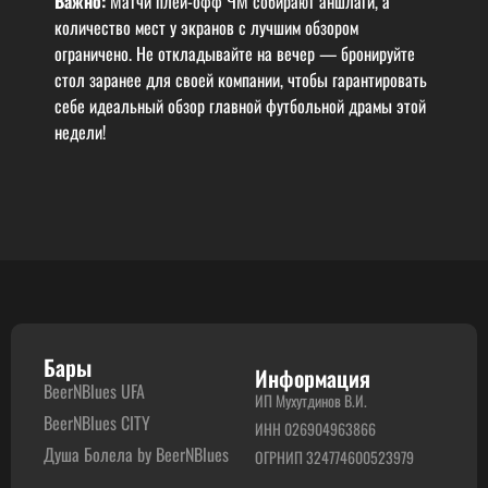
Важно:
Матчи плей-офф ЧМ собирают аншлаги, а
количество мест у экранов с лучшим обзором
ограничено. Не откладывайте на вечер — бронируйте
стол заранее для своей компании, чтобы гарантировать
себе идеальный обзор главной футбольной драмы этой
недели!
Бары
Информация
BeerNBlues UFA
ИП Мухутдинов В.И.
BeerNBlues CITY
ИНН 026904963866
Душа Болела by BeerNBlues
ОГРНИП 324774600523979