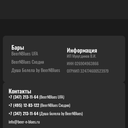
Бары
Информация
BeerNBlues UFA
ИП Мухутдинов В.И.
BeerNBlues Сходня
ИНН 026904963866
Душа Болела by BeerNBlues
ОГРНИП 324774600523979
Контакты
+7 (347) 213-11-64
(BeerNBlues UFA)
+7 (495) 12-83-122
(BeerNBlues Сходня)
+7 (347) 213-11-64
(Душа болела by BeerNBlues)
info@beer-n-blues.ru