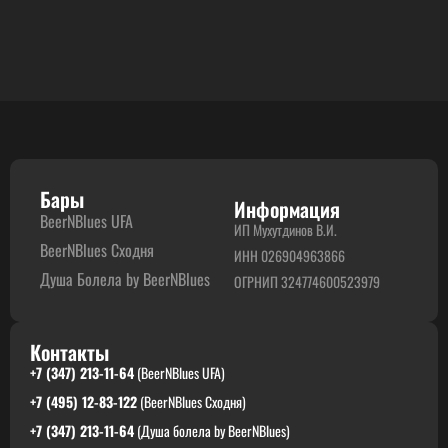
Бары
Информация
BeerNBlues UFA
ИП Мухутдинов В.И.
BeerNBlues Сходня
ИНН 026904963866
Душа Болела by BeerNBlues
ОГРНИП 324774600523979
Контакты
+7 (347) 213-11-64
(BeerNBlues UFA)
+7 (495) 12-83-122
(BeerNBlues Сходня)
+7 (347) 213-11-64
(Душа болела by BeerNBlues)