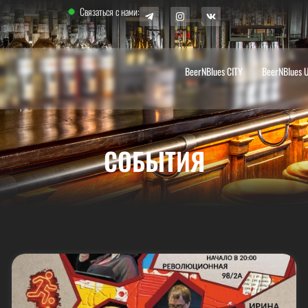
Связаться с нами:
BeerNBlues CITY
BeerNBlues 
СОБЫТИЯ