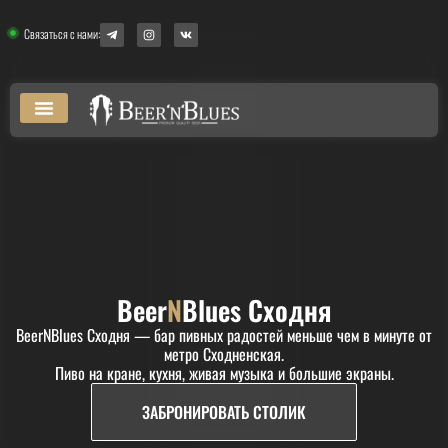
Связаться с нами:
BeerNBlues Сходня
BeerNBlues UFA
Душа болела by Beer N Blues
Beer
N
Blues Сходня
BeerNBlues Сходня — бар пивных радостей меньше чем в минуте от
метро Сходненская.
Пиво на кране, кухня, живая музыка и большие экраны.
ЗАБРОНИРОВАТЬ СТОЛИК