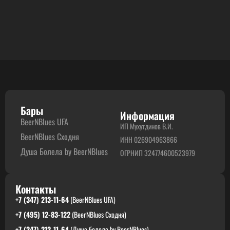
Бары
Информация
BeerNBlues UFA
ИП Мухутдинов В.И.
BeerNBlues Сходня
ИНН 026904963866
Душа Болела by BeerNBlues
ОГРНИП 324774600523979
Контакты
+7 (347) 213-11-64
(BeerNBlues UFA)
+7 (495) 12-83-122
(BeerNBlues Сходня)
+7 (347) 213-11-64
(Душа болела by BeerNBlues)